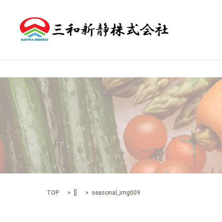
TOP
[]
seasonal_img009