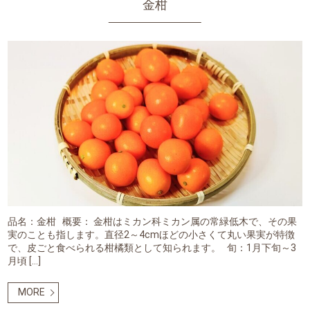
金柑
品名：金柑 概要： 金柑はミカン科ミカン属の常緑低木で、その果
実のことも指します。直径2～4cmほどの小さくて丸い果実が特徴
で、皮ごと食べられる柑橘類として知られます。 旬：1月下旬～3
月頃 […]
MORE