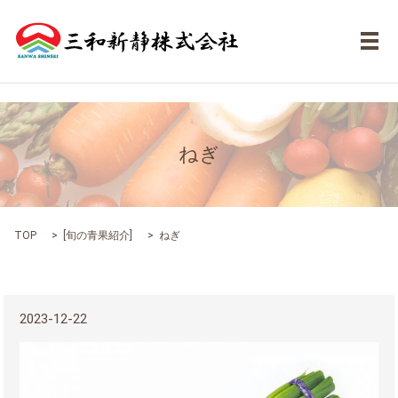
メ
ねぎ
TOP
[
旬の青果紹介
]
ねぎ
2023-12-22