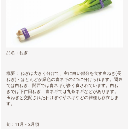
品名：ねぎ
概要： ねぎは大きく分けて、主に白い部分を食す白ねぎ
(
長
ねぎ
)
・ほとんどが緑色の青ネギの
2
つに分けられます。関東
では白ねぎ、関西では青ネギが多く食されています。白ね
ぎでは下仁田ねぎ、青ネギでは九条ネギなどがあります。
玉ねぎと交配されたわけぎや芽ネギなどの雑種も存在しま
す。
旬：
11
月～
2
月頃