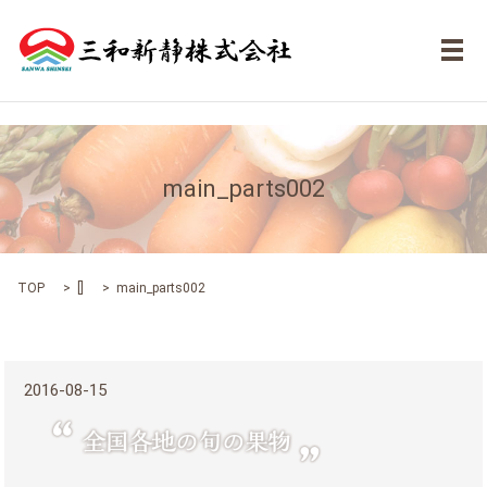
メ
main_parts002
TOP
[]
main_parts002
2016-08-15