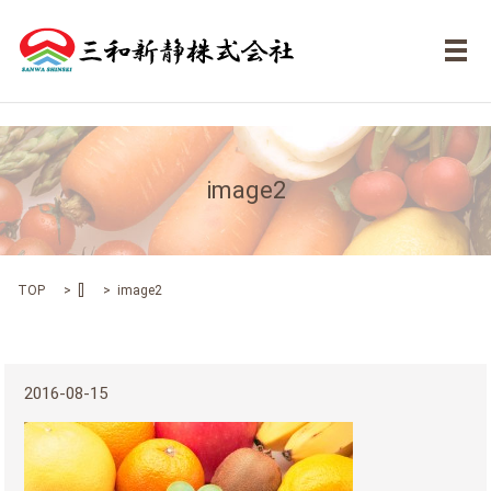
メ
image2
TOP
[]
image2
2016-08-15