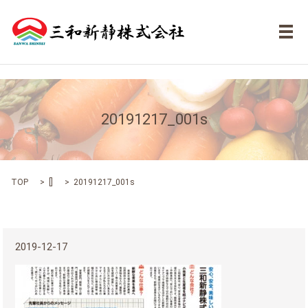
メ
20191217_001s
TOP
[]
20191217_001s
2019-12-17