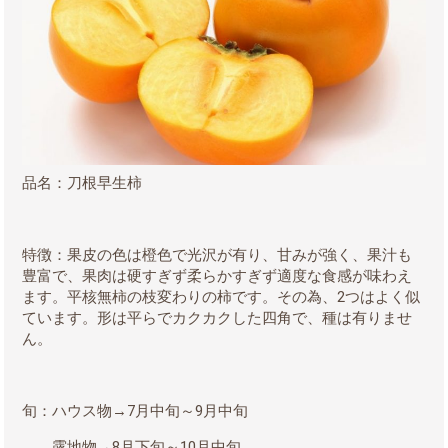
品名：刀根早生柿
特徴：果皮の色は橙色で光沢が有り、甘みが強く、果汁も
豊富で、果肉は硬すぎず柔らかすぎず適度な食感が味わえ
ます。平核無柿の枝変わりの柿です。その為、
2
つはよく似
ています。形は平らでカクカクした四角で、種は有りませ
ん。
旬：ハウス物→
7
月中旬～
9
月中旬
露地物→
8
月下旬～
10
月中旬