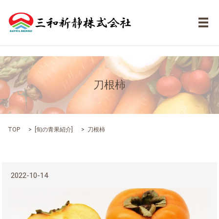
メ
刀根柿
TOP
[
旬の青果紹介
]
刀根柿
2022-10-14