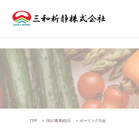
TOP
[
旬の青果紹介
]
ボーリング大会