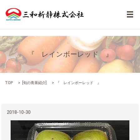
メ
『 レインボーレッド 』
TOP
[
旬の青果紹介
]
『 レインボーレッド 』
2018-10-30