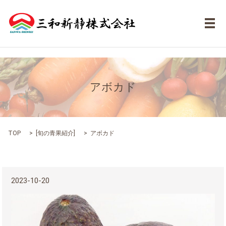
メ
アボカド
TOP
[
旬の青果紹介
]
アボカド
2023-10-20