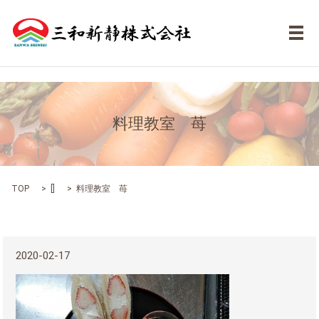
メ
料理教室 苺
TOP
[]
料理教室 苺
2020-02-17