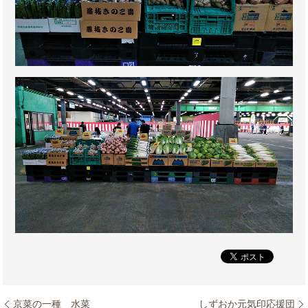
京菜の一種 水菜
しずおか元気印応援団