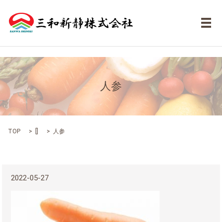
メ
人参
TOP
[]
人参
2022-05-27