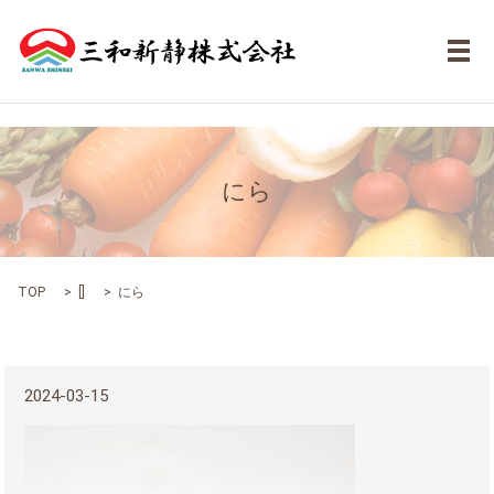
メ
にら
TOP
[]
にら
2024-03-15