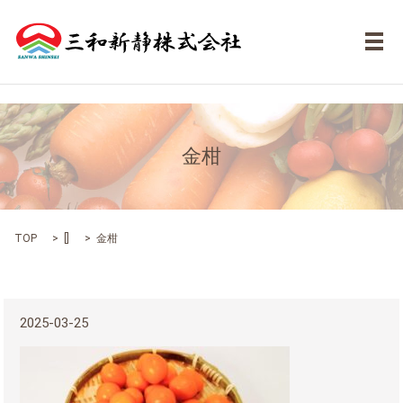
メ
金柑
TOP
[]
金柑
2025-03-25